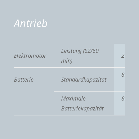
Antrieb
Leistung (S2/60
Elektromotor
20 kW
min)
80 V / 
Batterie
Standardkapazität
Ah
Maximale
80 V / 
Batteriekapazität
Ah